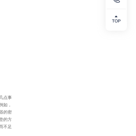
几点事
例如，
器的密
垫的方
而不足