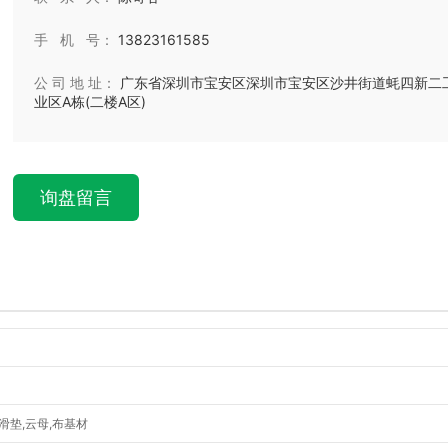
手 机 号：
13823161585
公 司 地 址：
广东省深圳市宝安区深圳市宝安区沙井街道蚝四新二
业区A栋(二楼A区)
询盘留言
滑垫,云母,布基材