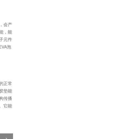
，会产
能，能
子元件
VA泡
的正常
胶垫能
构传播
。它能