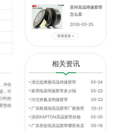
苏州高温绝缘胶带
怎么卖
2026-05-25
查看更多 +
相关资讯
湖北低摩擦高温绝缘胶带
05-24
、冲击
家用电器绝缘胶带多少钱
05-23
能，可
行时的
河北铁氟龙绝缘胶带
05-22
胶垫批
广东耐腐蚀高温胶带厂家推荐
05-21
深圳KAPTON高温胶带价格
05-20
广东美纹纸高温胶带哪里有卖
05-19