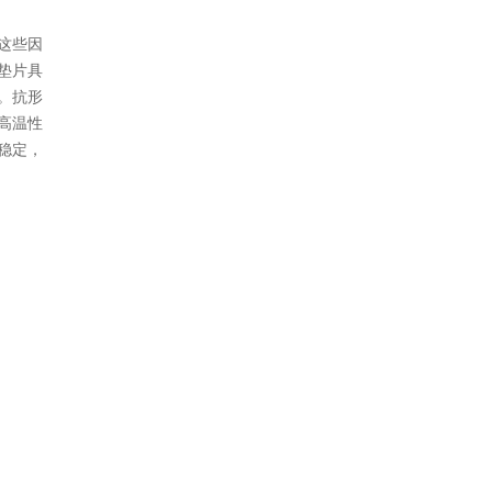
这些因
垫片具
。抗形
高温性
稳定，