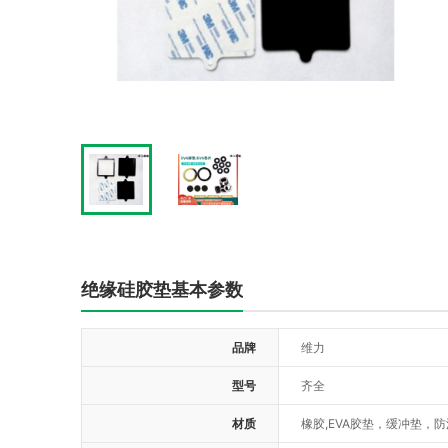
绝缘硅胶垫基本参数
品牌
维力
型号
齐全
材质
橡胶,EVA胶垫，缓冲垫，防