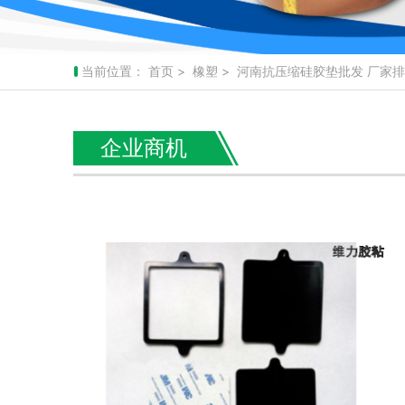
当前位置：
首页
>
橡塑
> 河南抗压缩硅胶垫批发 厂家
企业商机