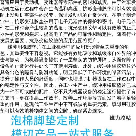
普遍应用于发动机、变速器等零部件的密封和减震。由于汽车发
动机在运行过程中会产生高温和高压，抗形变硅胶垫可以有效地
防止发动机零部件的形变，保证发动机的正常运行。在电子制造
业中，抗形变硅胶垫被用于电子元器件的保护和密封。电子元器
件在工作时会产生较高的温度，抗形变硅胶垫可以有效地防止元
器件的形变和损坏，提高电子产品的可靠性和稳定性。随着行业
发展的需要，抗形变硅胶垫的应用范围将更广。
缓冲用橡胶垫片在工业机器中的应用扮演着至关重要的角
色，其重要性不容忽视。它能够有效地吸收和减缓来自外界的冲
击与振动，为机器设备提供了一层坚实的防护屏障，从而保障了
设备的正常运行并延长了其使用寿命。此外，缓冲用橡胶垫片还
具备出色的隔音与防滑功能，明显降低了工作环境的噪音污染，
提升了操作人员的舒适度，同时也增强了机器设备在工作过程中
的稳定性与安全性。因此，在工业生产中，缓冲用橡胶垫片已成
为一种不可或缺的配件，它不只为机器设备的稳定运行提供了有
力支持，更在提高工作效率、改善工作环境等方面发挥着举足轻
重的作用，是现代工业生产中不可或缺的重要元素。填隙用硅胶
垫可以有效填补物体之间的空隙，确保紧密连接。