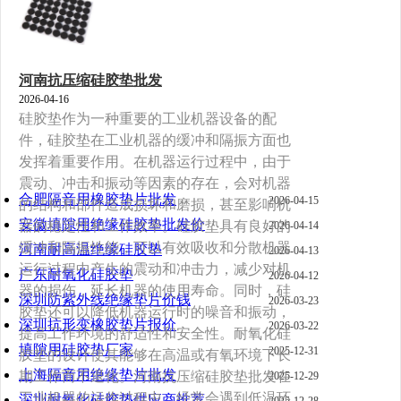
河南抗压缩硅胶垫批发
2026-04-16
硅胶垫作为一种重要的工业机器设备的配
件，硅胶垫在工业机器的缓冲和隔振方面也
发挥着重要作用。在机器运行过程中，由于
震动、冲击和振动等因素的存在，会对机器
合肥隔音用橡胶垫片批发
2026-04-15
的结构和部件造成损坏和磨损，甚至影响机
安徽填隙用绝缘硅胶垫批发价
器的稳定性和工作效率。硅胶垫具有良好的
2026-04-14
缓冲和隔振性能，可以有效吸收和分散机器
河南耐高温绝缘硅胶垫
2026-04-13
运行过程中产生的震动和冲击力，减少对机
广东耐氧化硅胶垫
2026-04-12
器的损伤，延长机器的使用寿命。同时，硅
深圳防紫外线绝缘垫片价钱
2026-03-23
胶垫还可以降低机器运行时的噪音和振动，
深圳抗形变橡胶垫片报价
2026-03-22
提高工作环境的舒适性和安全性。耐氧化硅
填隙用硅胶垫厂家
2025-12-31
胶垫的设计使其能够在高温或有氧环境下长
上海隔音用绝缘垫片批发
期工作而不退化。河南抗压缩硅胶垫批发在
2025-12-29
工业机器的运作过程中，经常会遇到低温环
深圳耐氧化硅胶垫供应商推荐