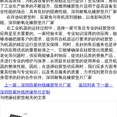
耐高温表现，为机器设备的长期稳定运行提供了坚实保障，推动
了工业生产效率的不断提升。阻燃用橡胶垫片适用于提高设备安
全性能的场合，具有良好的阻燃性能。深圳耐氧化橡胶垫片厂家
在存放硅胶垫时，应避免与有机溶剂接触，以免影响其性
能。深圳耐氧化橡胶垫片厂家
在工业机器的运转过程中，选择一家可靠且专业的硅胶垫供
应商是至关重要的。一家经验丰富、专业知识深厚的供应商，能
够准确把握客户的需求，提供符合机器运行要求的好的硅胶垫，
为机器的稳定运行提供坚实保障。同时，良好的售后服务也是评
判供应商优劣的重要标准之一。它能够确保在硅胶垫出现磨损、
老化等问题时，供应商能够及时响应，提供好品质的替换产品，
并进行专业的维护与保养，从而延长硅胶垫的使用寿命，提升机
器的整体性能。因此，在选择硅胶垫供应商时，我们应多方面考
量其经验与专业知识，以及售后服务的质量，力求找到更符合自
身需求的好的合作伙伴。深圳耐氧化橡胶垫片厂家
上一篇：深圳防紫外线橡胶垫片厂家
返回列表
下一篇：
深圳防紫外线绝缘垫片定制
与绝缘硅胶垫相关的文章