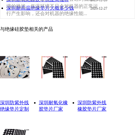
2025-12-28
境的挑战。低温环境不只会对机器的正常运
深圳耐高温绝缘垫片大概多少钱
2025-12-27
行产生影响，还会对机器的绝缘性能...
与绝缘硅胶垫相关的产品
深圳防紫外线
深圳耐氧化橡
深圳防紫外线
绝缘垫片定制
胶垫片厂家
橡胶垫片厂家