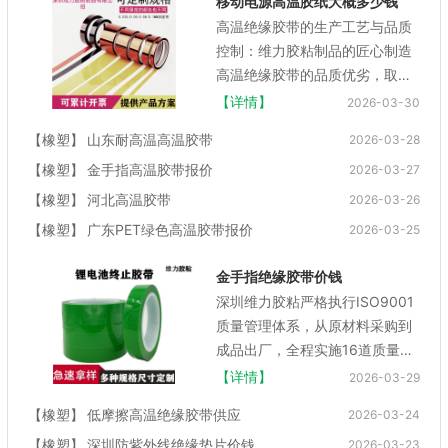
移动电源高温胶纸大概多少钱
高温绝缘胶带的生产工艺与品质
控制：维力胶粘制品的匠心制造
高温绝缘胶带的品质优劣，取决
于生产工艺的精密程度与品质控
【详情】
2026-03-30
制的严格性。深圳维力胶粘制品
【
橡塑
】
山东耐高温高温胶带
2026-03-28
有限公司作为生产型企业，...
【
橡塑
】
金手指高温胶带报价
2026-03-27
【
橡塑
】
河北高温胶带
2026-03-26
【
橡塑
】
广东PET绿色高温胶带报价
2026-03-25
金手指绝缘胶带价钱
深圳维力胶粘严格执行ISO9001
质量管理体系，从原材料采购到
成品出厂，全程实施16道质量检
测流程，确保高温绝缘胶带的每
【详情】
2026-03-29
一环节都符合行业比较高标准。
【
橡塑
】
低摩擦高温绝缘胶带供应
2026-03-24
我们配备10名经验丰富的质检
【
橡塑
】
深圳防紫外线绝缘垫片价钱
员，...
2026-03-23