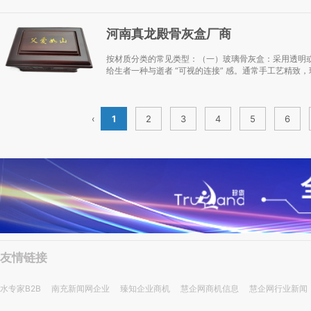
河南真龙殿骨灰盒厂商
按材质分类的常见类型：（一）玻璃骨灰盒：采用透明
给生者一种与逝者 “可视的连接” 感。通常手工艺精致，
‹
1
2
3
4
5
6
友情链接
水专家B2B
南充新闻网企业
臻知企业商机
慧企网商机信息
慧企网行业新闻