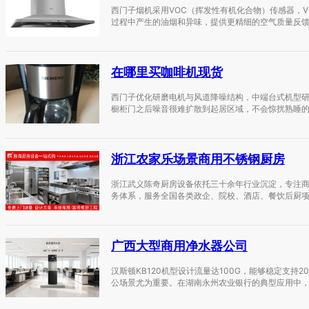
西门子烟机采用VOC（挥发性有机化合物）传感器，
过程中产生的油烟和异味，提供更精细的空气质量反馈。
在哪里买咖啡机现货
西门子优化研磨电机与风道降噪结构，中端台式机型
橱柜门之后噪音很难扩散到起居区域，不会惊扰熟睡的
浙江农家乐场景商用不锈钢厨房
浙江武义陈奇厨房设备依托三十余年行业沉淀，专注
务体系，服务全国各类政企、院校、酒店、餐饮后厨项
广西大型商用净水器公司
汉斯顿KB120机型设计流量达100G，能够稳定支
公场景尤为重要。在湖南永州农业银行的典型应用中，该