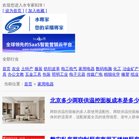
欢迎您进入水专家B2B！
[ 设为首页 ]
[ 加入收藏 ]
全部行业
首页
农业
土特产
服装
纺织皮革
电工电气
家用电器
数码电脑
化工
冶金矿产
具
办公文教
五金工具
包装
照明工业
电子元器
传媒广电
精细化学
橡塑
纸业
当前位置：
首页
>
家用电器
北京多少两联供温控面板成本是多
两联供温控面板的多人群使用适配性。两联供温控面
体的舒适需求，适配家庭全员的使用场景。老年人群体