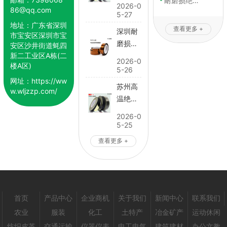
胶带哪
耐磨损绝缘胶纸供应商推荐
05-16
2026-0
86@qq.com
里有卖
5-27
05-15
地址：
广东省深圳
查看更多 +
深圳耐
市宝安区深圳市宝
磨损绝
安区沙井街道蚝四
新二工业区A栋(二
缘胶带
2026-0
楼A区)
定制加
5-26
工
网址：
https://ww
苏州高
w.wljzzp.com/
温绝缘
胶带怎
2026-0
么卖
5-25
查看更多 +
首页
产品中心
企业商机
关于我们
新闻中心
联系我们
农业
服装
化工
土特产
冶金矿产
运动休闲
纺织皮革
交通运输
仪器仪表
电工电气
建筑建材
办公文教