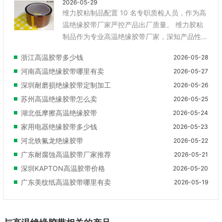
2026-05-29
维力胶粘制品配置 10 名专职质检人员，作为高
温绝缘胶带厂家严控产品出厂质量。 维力胶粘
制品作为专业高温绝缘胶带厂家，深知产品性
能对工业应用的重要性，企业不*搭建了现代化
浙江高温胶带多少钱
2026-05-28
生产体系，还配置 10 名经验丰富、技术成熟的
河南高温绝缘胶带哪里有卖
2026-05-27
质检人员，对高温绝缘胶带生产全过程实施多
节点检测管控。从涂布环节的胶层均匀度检
深圳耐磨损绝缘胶带定制加工
2026-05-26
测，到分切环节的尺寸规格校验，再到成品阶
苏州高温绝缘胶带怎么卖
2026-05-25
段的耐温测试、绝缘性能测试、环保指标测
湖北低摩擦高温绝缘胶带
2026-05-24
试，均形成标准化检测流程，杜绝不合格产品
家用电器绝缘胶带多少钱
2026-05-23
流入市场。公司引进 ISO 质量管理体系规范生
河北铁氟龙绝缘胶带
2026-05-22
产流程，同时所产高温绝缘胶带通过 SGS 环保
广东耐腐蚀高温胶带厂家推荐
2026-05-21
相关测试，符合电子、电气、汽车等行业对配
件环保性的要求。依托 8 亿平方米的年产能与
深圳KAPTON高温胶带价格
2026-05-20
完善的品...
广东美纹纸高温胶带哪里有卖
2026-05-19