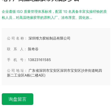
企业遵循 ISO 质量管理体系标准，配置 10 名具备丰富实操经验的质
检人员，对高温绝缘胶带的原料入厂、涂布厚度、固化效...
公 司 名 称：
深圳维力胶粘制品有限公司
联 系 人：
陈奇谷
手 机 号：
13823161585
公 司 地 址：
广东省深圳市宝安区深圳市宝安区沙井街道蚝四
新二工业区A栋(二楼A区)
询盘留言