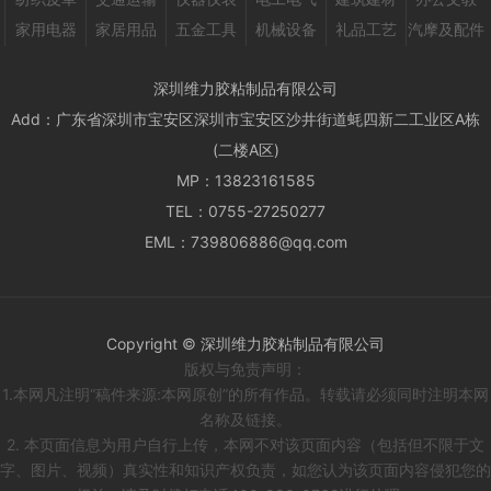
家用电器
家居用品
五金工具
机械设备
礼品工艺
汽摩及配件
深圳维力胶粘制品有限公司
Add：
广东省深圳市宝安区深圳市宝安区沙井街道蚝四新二工业区A栋
(二楼A区)
MP：
13823161585
TEL：
0755-27250277
EML：
739806886@qq.com
Copyright © 深圳维力胶粘制品有限公司
版权与免责声明：
1.本网凡注明“稿件来源:本网原创”的所有作品。转载请必须同时注明本网
名称及链接。
2. 本页面信息为用户自行上传，本网不对该页面内容（包括但不限于文
字、图片、视频）真实性和知识产权负责，如您认为该页面内容侵犯您的