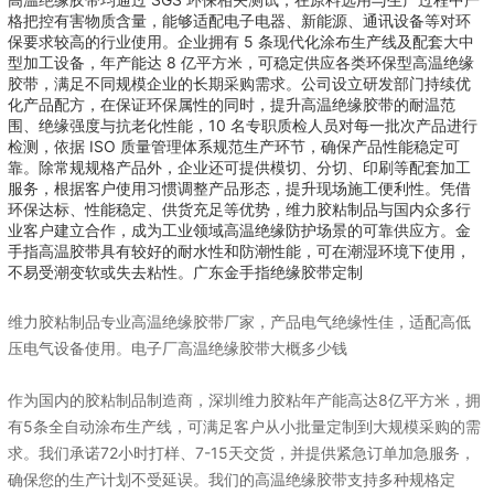
格把控有害物质含量，能够适配电子电器、新能源、通讯设备等对环
保要求较高的行业使用。企业拥有 5 条现代化涂布生产线及配套大中
型加工设备，年产能达 8 亿平方米，可稳定供应各类环保型高温绝缘
胶带，满足不同规模企业的长期采购需求。公司设立研发部门持续优
化产品配方，在保证环保属性的同时，提升高温绝缘胶带的耐温范
围、绝缘强度与抗老化性能，10 名专职质检人员对每一批次产品进行
检测，依据 ISO 质量管理体系规范生产环节，确保产品性能稳定可
靠。除常规规格产品外，企业还可提供模切、分切、印刷等配套加工
服务，根据客户使用习惯调整产品形态，提升现场施工便利性。凭借
环保达标、性能稳定、供货充足等优势，维力胶粘制品与国内众多行
业客户建立合作，成为工业领域高温绝缘防护场景的可靠供应方。金
手指高温胶带具有较好的耐水性和防潮性能，可在潮湿环境下使用，
不易受潮变软或失去粘性。广东金手指绝缘胶带定制
维力胶粘制品专业高温绝缘胶带厂家，产品电气绝缘性佳，适配高低
压电气设备使用。电子厂高温绝缘胶带大概多少钱
作为国内的胶粘制品制造商，深圳维力胶粘年产能高达8亿平方米，拥
有5条全自动涂布生产线，可满足客户从小批量定制到大规模采购的需
求。我们承诺72小时打样、7-15天交货，并提供紧急订单加急服务，
确保您的生产计划不受延误。我们的高温绝缘胶带支持多种规格定