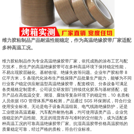
维力胶粘制品产品耐温性能稳定，作为高温绝缘胶带厂家适配
多种高温工况。
维力胶粘制品作为专业高温绝缘胶带厂家，依托成熟的涂布工艺与配
方技术，所生产的高温绝缘胶带可在多种高温环境下保持稳定性能，
不易出现胶层融化、基材收缩、绝缘失效等问题。企业年产胶粘带 8
亿平方米，5 条现代化涂布生产线保障产品批量生产能力，能够为不同
行业客户稳定供应耐温型高温绝缘胶带，配套模切、分条设备可满足
各类规格定制需求。公司设立研发部门持续优化胶系与基材搭配，提
升产品在高低温交变、潮湿、腐蚀等复杂环境下的稳定性，10 名质检
人员依据 ISO 管理体系严格检测，产品通过 SGS 环保测试，符合行业
使用安全标准。无论是电子设备高温组装、电气线路绝缘防护，还是
工业喷涂高温遮蔽、汽车配件耐热包裹，均可使用该类产品，企业凭
借稳定的产品性能、充足的现货库存与准时的交付能力，成为适配多
种高温工况的可靠高温绝缘胶带厂家。抗湿高温胶带价格高温胶纸的
质量稳定可靠，经过严格的质检，符合行业标准。