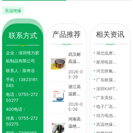
高温绝缘
胶带
产品推荐
相关资讯
联系方式
企业：
深圳维力胶
湖北低摩擦高温绝缘胶带
武汉耐
粘制品有限公司
高温高
家用电器绝缘胶带多少钱
05-24
温胶带
联系人：
陈奇谷
河北铁氟龙绝缘胶带
05-23
2026-0
5-29
手机：
13823161
广东耐腐蚀高温胶带厂家推荐
05-22
585
浙江高
05-21
深圳KAPTON高温胶带价格
温胶带
电话：
0755-272
广东美纹纸高温胶带哪里有卖
05-20
50277
多少钱
2026-0
电子厂高温绝缘胶带大概多少钱
05-19
400电话：
5-28
动力电池高温胶纸厂家推荐
05-18
传真：
0755-272
河南高
50275
高温绝缘胶带大概多少钱
05-17
温绝缘
邮箱：
7398068