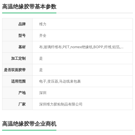
高温绝缘胶带基本参数
品牌
维力
型号
齐全
基材
布,玻璃纤维布,PET,nomex绝缘纸,BOPP,纤维,铝箔,特氟龙,美纹纸,PVC,OPP
加工定制
是
是否双面胶带
是
适用范围
电子,变压器,马达线束包裹
产地
深圳
厂家
深圳维力胶粘制品有限公司
高温绝缘胶带企业商机