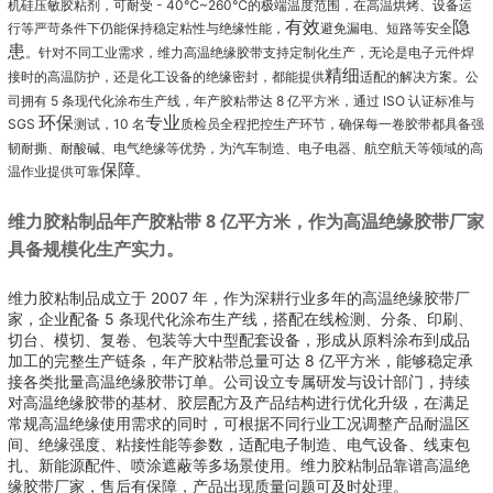
机硅压敏胶粘剂，可耐受 - 40℃~260℃的极端温度范围，在高温烘烤、设备运
有效
隐
行等严苛条件下仍能保持稳定粘性与绝缘性能，
避免漏电、短路等安全
患
。针对不同工业需求，维力高温绝缘胶带支持定制化生产，无论是电子元件焊
精细
接时的高温防护，还是化工设备的绝缘密封，都能提供
适配的解决方案。公
司拥有 5 条现代化涂布生产线，年产胶粘带达 8 亿平方米，通过 ISO 认证标准与
环保
专业
SGS
测试，10 名
质检员全程把控生产环节，确保每一卷胶带都具备强
韧耐撕、耐酸碱、电气绝缘等
优势，为汽车制造、电子电器、航空航天等领域的高
保障
温作业提供可靠
。
维力胶粘制品年产胶粘带 8 亿平方米，作为高温绝缘胶带厂家
具备规模化生产实力。
维力胶粘制品成立于 2007 年，作为深耕行业多年的高温绝缘胶带厂
家，企业配备 5 条现代化涂布生产线，搭配在线检测、分条、印刷、
切台、模切、复卷、包装等大中型配套设备，形成从原料涂布到成品
加工的完整生产链条，年产胶粘带总量可达 8 亿平方米，能够稳定承
接各类批量高温绝缘胶带订单。公司设立专属研发与设计部门，持续
对高温绝缘胶带的基材、胶层配方及产品结构进行优化升级，在满足
常规高温绝缘使用需求的同时，可根据不同行业工况调整产品耐温区
间、绝缘强度、粘接性能等参数，适配电子制造、电气设备、线束包
扎、新能源配件、喷涂遮蔽等多场景使用。维力胶粘制品靠谱高温绝
缘胶带厂家，售后有保障，产品出现质量问题可及时处理。