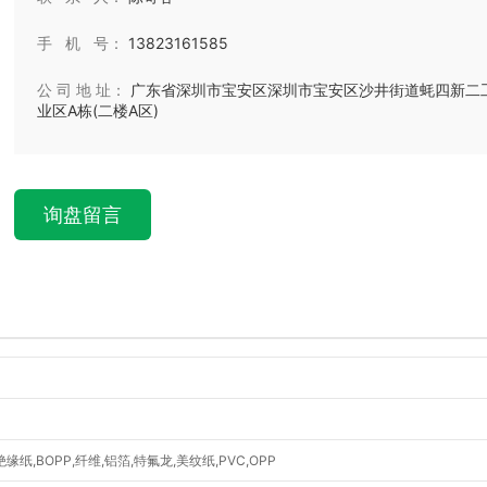
手 机 号：
13823161585
公 司 地 址：
广东省深圳市宝安区深圳市宝安区沙井街道蚝四新二
业区A栋(二楼A区)
询盘留言
绝缘纸,BOPP,纤维,铝箔,特氟龙,美纹纸,PVC,OPP