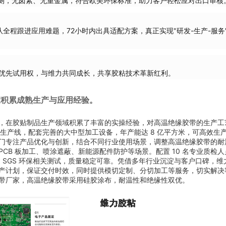
S检测，无卤素、无重金属，符合欧美环保标准，助力客户轻松应对出口审核
全程跟进应用难题，72小时内出具适配方案，真正实现"研发-生产-服务
优先试用权，与维力共同成长，共享胶粘技术革新红利。
家积累成熟生产与应用经验。
厂家，在胶贴制品生产领域积累了丰富的实操经验，对高温绝缘胶带的生产工
布生产线，配套完善的大中型加工设备，年产能达 8 亿平方米，可高效生
门专注产品优化与创新，结合不同行业使用场景，调整高温绝缘胶带的耐
CB 板加工、喷涂遮蔽、新能源配件防护等场景。配置 10 名专业质检人
过 SGS 环保相关测试，质量稳定可靠。凭借多年行业沉淀与客户口碑，维
产计划，保证交付时效，同时提供模切定制、分切加工等服务，切实解决
带厂家，高温绝缘胶带采用硅胶涂布，耐温性和绝缘性双优。