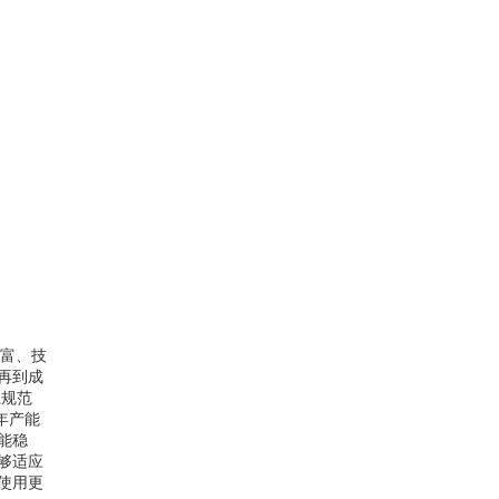
丰富、技
再到成
系规范
年产能
能稳
够适应
使用更