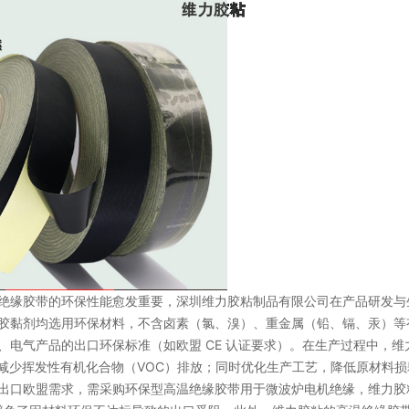
绝缘胶带的环保性能愈发重要，深圳维力胶粘制品有限公司在产品研发与
胶黏剂均选用环保材料，不含卤素（氯、溴）、重金属（铅、镉、汞）等
足电子、电气产品的出口环保标准（如欧盟 CE 认证要求）。在生产过程中，维
减少挥发性有机化合物（VOC）排放；同时优化生产工艺，降低原材料损
因出口欧盟需求，需采购环保型高温绝缘胶带用于微波炉电机绝缘，维力胶