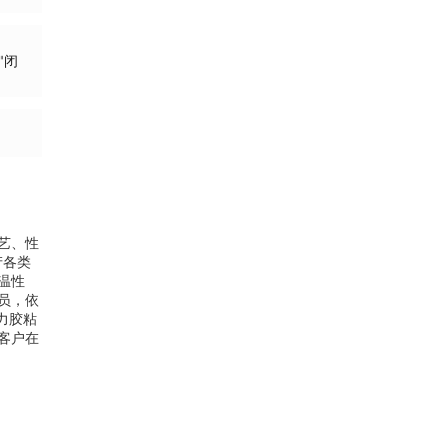
。
"闭
艺、性
产各类
温性
员，依
力胶粘
客户在