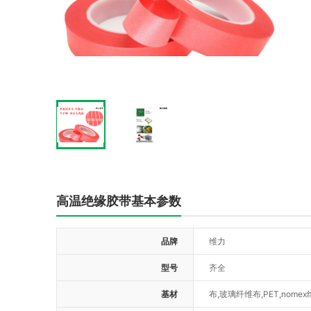
高温绝缘胶带基本参数
品牌
维力
型号
齐全
基材
布,玻璃纤维布,PET,nomex