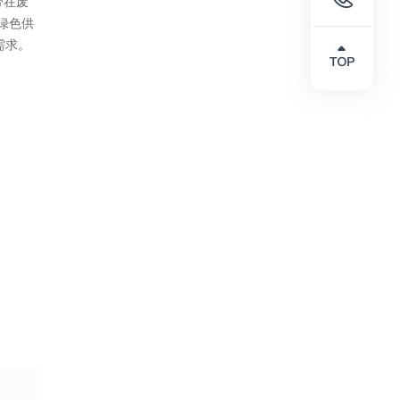
带在废
绿色供
需求。