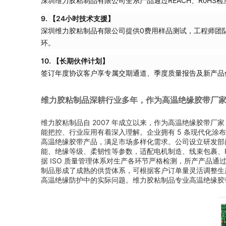
深圳维力胶粘制品有限公司全系产品通过REACH、RoH
9. 【24小时技术支援】
深圳维力胶粘制品有限公司提供0费用样品测试，工程师团队
环。
10. 【长期伙伴计划】
签订年度协议客户享专属交期通道、季度质量报告及新产品
维力胶粘制品深耕行业多年，作为高温绝缘胶带厂
维力胶粘制品自 2007 年成立以来，作为高温绝缘胶带
能把控、行业应用有着深入理解。企业拥有 5 条现代化涂
高温绝缘胶带产品，满足市场多样化需求。公司设立研发部
能、绝缘等级、柔韧性等参数，适配电机制造、线束包裹、P
据 ISO 质量管理体系对生产各环节严格检测，所产产品通
制品形成了成熟的供货体系，可根据客户订单量灵活调整生
高温绝缘防护中的实际问题。维力胶粘制品专业高温绝缘胶