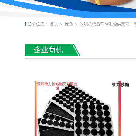
当前位置：
首页
>
橡塑
> 深圳抗蠕变EVA泡棉供应商
企业商机