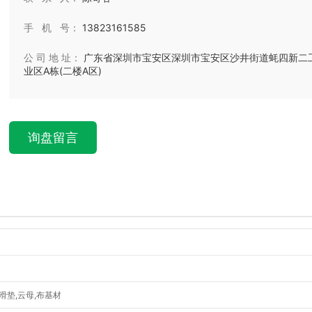
手 机 号：
13823161585
公 司 地 址：
广东省深圳市宝安区深圳市宝安区沙井街道蚝四新二
业区A栋(二楼A区)
询盘留言
滑垫,云母,布基材