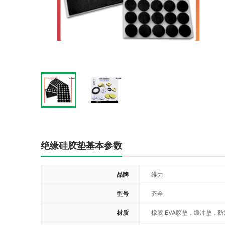
绝缘硅胶垫基本参数
品牌
维力
型号
齐全
材质
橡胶,EVA胶垫，缓冲垫，防