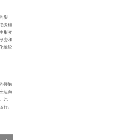
的影
绝缘硅
生形变
形变和
化橡胶
的接触
应运而
。此
运行。