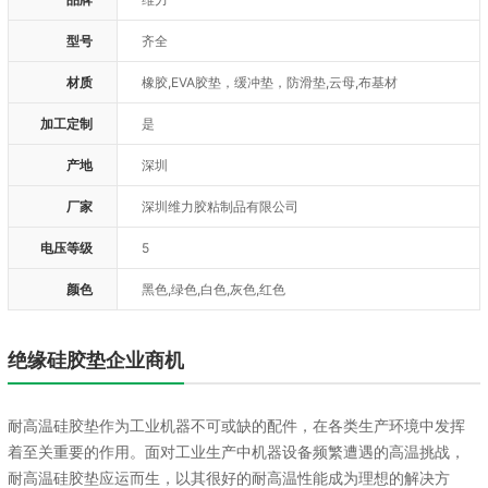
型号
齐全
材质
橡胶,EVA胶垫，缓冲垫，防滑垫,云母,布基材
加工定制
是
产地
深圳
厂家
深圳维力胶粘制品有限公司
电压等级
5
颜色
黑色,绿色,白色,灰色,红色
绝缘硅胶垫企业商机
耐高温硅胶垫作为工业机器不可或缺的配件，在各类生产环境中发挥
着至关重要的作用。面对工业生产中机器设备频繁遭遇的高温挑战，
耐高温硅胶垫应运而生，以其很好的耐高温性能成为理想的解决方