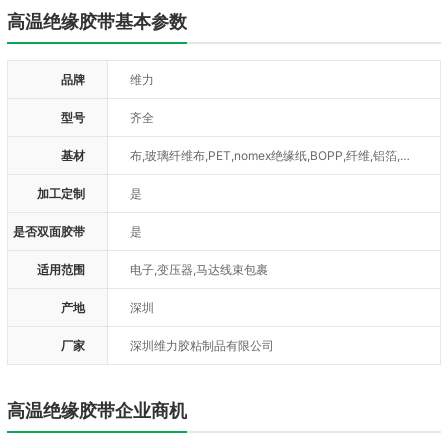
高温绝缘胶带基本参数
品牌
维力
型号
齐全
基材
布,玻璃纤维布,PET,nomex绝缘纸,BOPP,纤维,铝箔,特氟龙,美纹纸,PVC,OPP
加工定制
是
是否双面胶带
是
适用范围
电子,变压器,马达线束包裹
产地
深圳
厂家
深圳维力胶粘制品有限公司
高温绝缘胶带企业商机