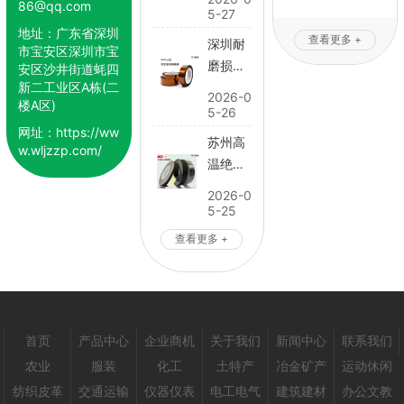
86@qq.com
里有卖
5-27
05-15
地址：
广东省深圳
查看更多 +
深圳耐
市宝安区深圳市宝
磨损绝
安区沙井街道蚝四
新二工业区A栋(二
缘胶带
2026-0
楼A区)
定制加
5-26
工
网址：
https://ww
苏州高
w.wljzzp.com/
温绝缘
胶带怎
2026-0
么卖
5-25
查看更多 +
首页
产品中心
企业商机
关于我们
新闻中心
联系我们
农业
服装
化工
土特产
冶金矿产
运动休闲
纺织皮革
交通运输
仪器仪表
电工电气
建筑建材
办公文教