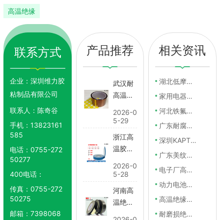
高温绝缘
胶带
产品推荐
相关资讯
联系方式
企业：
深圳维力胶
湖北低摩擦高温绝缘胶带
武汉耐
粘制品有限公司
高温高
家用电器绝缘胶带多少钱
05-24
温胶带
联系人：
陈奇谷
河北铁氟龙绝缘胶带
05-23
2026-0
5-29
手机：
13823161
广东耐腐蚀高温胶带厂家推荐
05-22
585
浙江高
05-21
深圳KAPTON高温胶带价格
温胶带
电话：
0755-272
广东美纹纸高温胶带哪里有卖
05-20
50277
多少钱
2026-0
电子厂高温绝缘胶带大概多少钱
05-19
400电话：
5-28
动力电池高温胶纸厂家推荐
05-18
传真：
0755-272
河南高
50275
高温绝缘胶带大概多少钱
05-17
温绝缘
邮箱：
7398068
胶带哪
耐磨损绝缘胶纸供应商推荐
05-16
2026-0