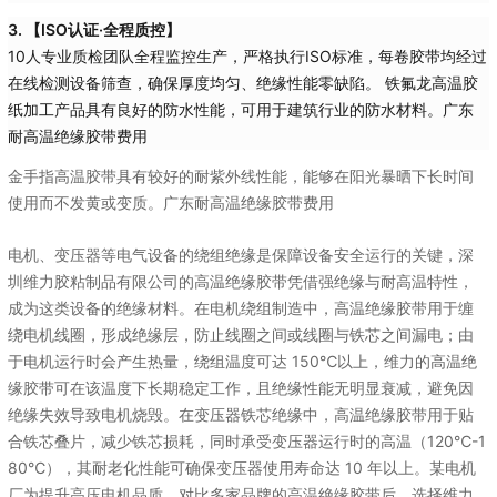
3. 【ISO认证·全程质控】
10人专业质检团队全程监控生产，严格执行ISO标准，每卷胶带均经过
在线检测设备筛查，确保厚度均匀、绝缘性能零缺陷。 铁氟龙高温胶
纸加工产品具有良好的防水性能，可用于建筑行业的防水材料。广东
耐高温绝缘胶带费用
金手指高温胶带具有较好的耐紫外线性能，能够在阳光暴晒下长时间
使用而不发黄或变质。广东耐高温绝缘胶带费用
电机、变压器等电气设备的绕组绝缘是保障设备安全运行的关键，深
圳维力胶粘制品有限公司的高温绝缘胶带凭借强绝缘与耐高温特性，
成为这类设备的绝缘材料。在电机绕组制造中，高温绝缘胶带用于缠
绕电机线圈，形成绝缘层，防止线圈之间或线圈与铁芯之间漏电；由
于电机运行时会产生热量，绕组温度可达 150℃以上，维力的高温绝
缘胶带可在该温度下长期稳定工作，且绝缘性能无明显衰减，避免因
绝缘失效导致电机烧毁。在变压器铁芯绝缘中，高温绝缘胶带用于贴
合铁芯叠片，减少铁芯损耗，同时承受变压器运行时的高温（120℃-1
80℃），其耐老化性能可确保变压器使用寿命达 10 年以上。某电机
厂为提升高压电机品质，对比多家品牌的高温绝缘胶带后，选择维力