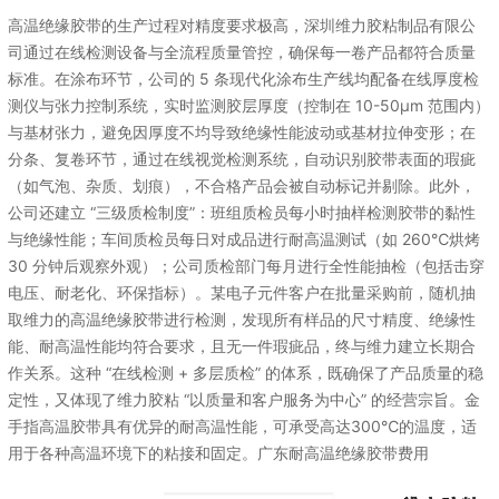
高温绝缘胶带的生产过程对精度要求极高，深圳维力胶粘制品有限公
司通过在线检测设备与全流程质量管控，确保每一卷产品都符合质量
标准。在涂布环节，公司的 5 条现代化涂布生产线均配备在线厚度检
测仪与张力控制系统，实时监测胶层厚度（控制在 10-50μm 范围内）
与基材张力，避免因厚度不均导致绝缘性能波动或基材拉伸变形；在
分条、复卷环节，通过在线视觉检测系统，自动识别胶带表面的瑕疵
（如气泡、杂质、划痕），不合格产品会被自动标记并剔除。此外，
公司还建立 “三级质检制度”：班组质检员每小时抽样检测胶带的黏性
与绝缘性能；车间质检员每日对成品进行耐高温测试（如 260℃烘烤
30 分钟后观察外观）；公司质检部门每月进行全性能抽检（包括击穿
电压、耐老化、环保指标）。某电子元件客户在批量采购前，随机抽
取维力的高温绝缘胶带进行检测，发现所有样品的尺寸精度、绝缘性
能、耐高温性能均符合要求，且无一件瑕疵品，终与维力建立长期合
作关系。这种 “在线检测 + 多层质检” 的体系，既确保了产品质量的稳
定性，又体现了维力胶粘 “以质量和客户服务为中心” 的经营宗旨。金
手指高温胶带具有优异的耐高温性能，可承受高达300℃的温度，适
用于各种高温环境下的粘接和固定。广东耐高温绝缘胶带费用