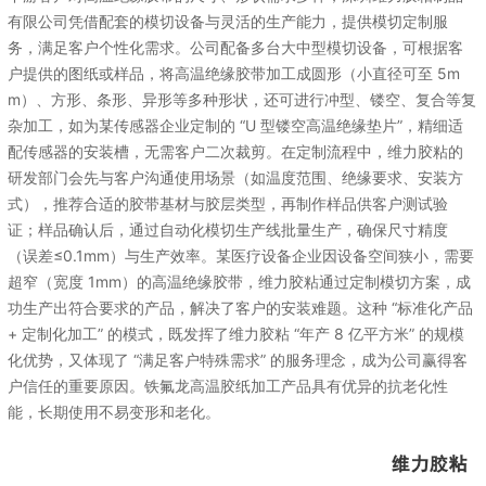
有限公司凭借配套的模切设备与灵活的生产能力，提供模切定制服
务，满足客户个性化需求。公司配备多台大中型模切设备，可根据客
户提供的图纸或样品，将高温绝缘胶带加工成圆形（小直径可至 5m
m）、方形、条形、异形等多种形状，还可进行冲型、镂空、复合等复
杂加工，如为某传感器企业定制的 “U 型镂空高温绝缘垫片”，精细适
配传感器的安装槽，无需客户二次裁剪。在定制流程中，维力胶粘的
研发部门会先与客户沟通使用场景（如温度范围、绝缘要求、安装方
式），推荐合适的胶带基材与胶层类型，再制作样品供客户测试验
证；样品确认后，通过自动化模切生产线批量生产，确保尺寸精度
（误差≤0.1mm）与生产效率。某医疗设备企业因设备空间狭小，需要
超窄（宽度 1mm）的高温绝缘胶带，维力胶粘通过定制模切方案，成
功生产出符合要求的产品，解决了客户的安装难题。这种 “标准化产品
+ 定制化加工” 的模式，既发挥了维力胶粘 “年产 8 亿平方米” 的规模
化优势，又体现了 “满足客户特殊需求” 的服务理念，成为公司赢得客
户信任的重要原因。铁氟龙高温胶纸加工产品具有优异的抗老化性
能，长期使用不易变形和老化。