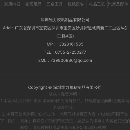
家用电器
家居用品
五金工具
机械设备
礼品工艺
汽摩及配件
深圳维力胶粘制品有限公司
Add：
广东省深圳市宝安区深圳市宝安区沙井街道蚝四新二工业区A栋
(二楼A区)
MP：
13823161585
TEL：
0755-27250277
EML：
739806886@qq.com
Copyright © 深圳维力胶粘制品有限公司
版权与免责声明：
1.本网凡注明“稿件来源:本网原创”的所有作品。转载请必须同时注明本网
名称及链接。
2. 本页面信息为用户自行上传，本网不对该页面内容（包括但不限于文
字、图片、视频）真实性和知识产权负责，如您认为该页面内容侵犯您的
权益，请及时拨打电话400-880-0762进行处理。