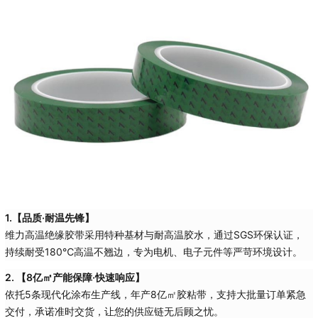
1.【品质·耐温先锋】
维力高温绝缘胶带采用特种基材与耐高温胶水，通过SGS环保认证，
持续耐受180℃高温不翘边，专为电机、电子元件等严苛环境设计。
2. 【8亿㎡产能保障·快速响应】
依托5条现代化涂布生产线，年产8亿㎡胶粘带，支持大批量订单紧急
交付，承诺准时交货，让您的供应链无后顾之忧。