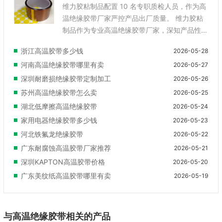
维力胶粘制品配置 10 名专职质检人员，作为高
温绝缘胶带厂家严控产品出厂质量。 维力胶粘
制品作为专业高温绝缘胶带厂家，深知产品性
能对工业应用的重要性，企业不*搭建了现代化
浙江高温胶带多少钱
2026-05-28
生产体系，还配置 10 名经验丰富、技术成熟的
河南高温绝缘胶带哪里有卖
2026-05-27
质检人员，对高温绝缘胶带生产全过程实施多
节点检测管控。从涂布环节的胶层均匀度检
深圳耐磨损绝缘胶带定制加工
2026-05-26
测，到分切环节的尺寸规格校验，再到成品阶
苏州高温绝缘胶带怎么卖
2026-05-25
段的耐温测试、绝缘性能测试、环保指标测
湖北低摩擦高温绝缘胶带
2026-05-24
试，均形成标准化检测流程，杜绝不合格产品
家用电器绝缘胶带多少钱
2026-05-23
流入市场。公司引进 ISO 质量管理体系规范生
河北铁氟龙绝缘胶带
2026-05-22
产流程，同时所产高温绝缘胶带通过 SGS 环保
广东耐腐蚀高温胶带厂家推荐
2026-05-21
相关测试，符合电子、电气、汽车等行业对配
件环保性的要求。依托 8 亿平方米的年产能与
深圳KAPTON高温胶带价格
2026-05-20
完善的品...
广东美纹纸高温胶带哪里有卖
2026-05-19
与高温绝缘胶带相关的产品