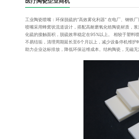
医疗陶瓷企业商机
工业陶瓷喷嘴：环保脱硫的“高效雾化利器” 在电厂、钢铁
喷嘴采用蜂窝状流道设计，搭配高耐磨氧化锆陶瓷材质，浆
化硫的接触面积，脱硫效率稳定在95%以上。 相较于塑
不易结垢，清理周期延长至6个月以上，减少设备停机维护
助力企业达标排放，降低环保运维成本。结构陶瓷，无磁无