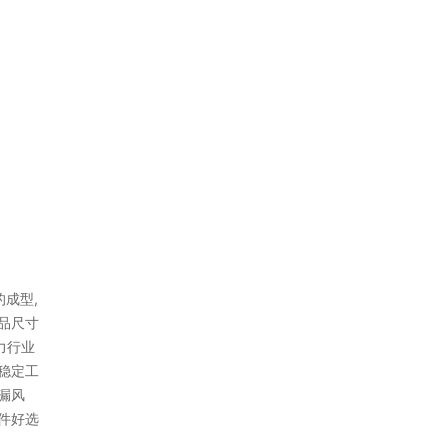
成型,
品尺寸
力行业
稳定工
漏风
件好选