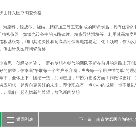
佛山针头医疗陶瓷价格
O3）为原料，经成型、烧结、精密加工等工艺制成的陶瓷制品，具有优异的
用于精密仪器，如激光设备中的光路镜片、精密导轨滑块等，利用其高精度
路板基板等，利用其绝缘性和耐高温性保障电路稳定；化工领域，作为反
。佛山针头医疗陶瓷价格
业奇思，创经济奇迹，一群有梦想有朝气的团队不断在前进的道路上开创
好的信誉，信奉着“争取每一个客户不容易，失去每一个用户很简单”的理
导下，全体上下，团结一致，共同进退，**协力把各方面工作做得更好，
供应和您一起奔向更美好的未来，即使现在有一点小小的成绩，也不足以
，让我们一起点燃新的希望，放飞新的梦想！
返回列表
下一篇：南京耐磨医疗陶瓷批