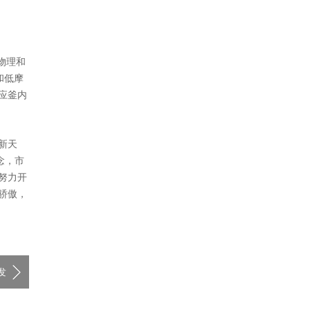
物理和
和低摩
应釜内
新天
念，市
努力开
骄傲，
发