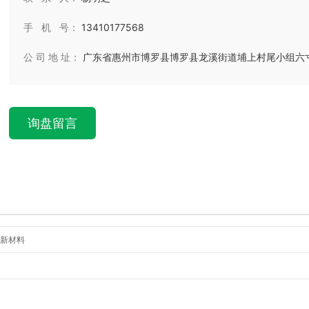
手 机 号：
13410177568
公 司 地 址：
广东省惠州市博罗县博罗县龙溪街道埔上村尾小组六
询盘留言
特新材料