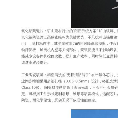
氧化铝陶瓷片：矿山建材行业的“耐用升级方案” 矿山破碎
氧化铝陶瓷片以高致密结构为关键优势，不只抗冲击强度达30
m），物料粘连少，减少摩擦阻力的同时降低磨损率，使设备
动筛筛板、球磨机内壁等关键部位，安装便捷且不影响设备
能减少设备停机检修次数，提升生产效率，同时降低金属耗
渗透率逐步提升。
工业陶瓷喷嘴：精密清洗的“无损清洁能手” 在半导体芯片
业陶瓷喷嘴采用超细孔径（0.05-0.5mm）设计，搭配
Class 10级。 陶瓷材质硬度高且表面光滑，不会产生
定。可根据工件形状定制扇形、锥形等喷雾模式，适配芯片
陶瓷，耐化学侵蚀，恶劣工况下依旧性能稳定。