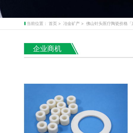
当前位置：
首页
>
冶金矿产
> 佛山针头医疗陶瓷价格「
企业商机