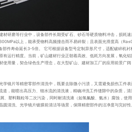
、建材研磨等行业中，设备部件长期受矿石、砂石等硬质物料冲击，损耗速
0MPa以上，能承受物料高频撞击而不易碎裂；且表面光滑度高（Ra≤0.
部件寿命延长3-5倍。 它可根据设备型号定制异形尺寸，适配破碎机衬
原有运行精度。当前，矿山建材行业正朝着高效、低耗方向发展，氧化铝
材使用量，契合绿色生产理念，在大型矿山、建材加工厂的应用前景广阔
、光学镜片等精密零部件清洗中，既要去除微小污渍，又需避免损伤工件表
光滑流道，能喷出高压力、细水流的清洗液，精确冲洗工件缝隙中的杂质，清
金属碎屑、塑料颗粒等二次污染，同时耐清洗液（如氢氟酸、氨水）腐蚀，使
晶圆清洗、光学镜片镀膜前清洁等场景，保障精密部件的洁净度与完好性