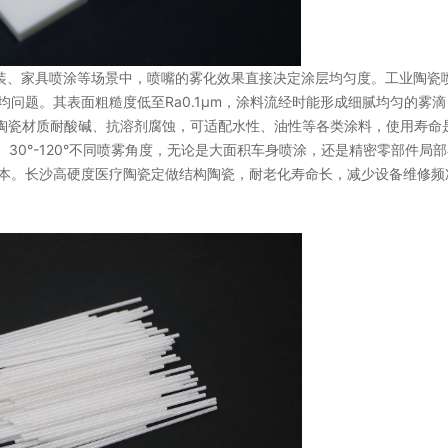
涂装、家具喷涂等场景中，喷嘴的雾化效果直接决定涂层均匀度。工业陶瓷
问题。其表面粗糙度低至Ra0.1μm，涂料流经时能形成细腻均匀的雾滴
，陶瓷材质耐酸碱、抗溶剂腐蚀，可适配水性、油性等各类涂料，使用寿命
径、30°-120°不同喷雾角度，无论是大面积车身喷涂，还是精密零部件局
本。长沙高硬度医疗陶瓷定做结构陶瓷，耐老化寿命长，减少设备维修频