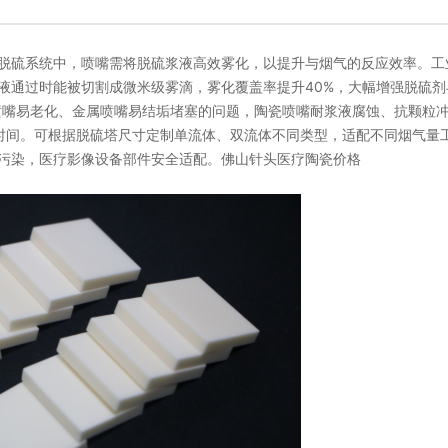
厂脱硫系统中，喷嘴需将脱硫浆液高效雾化，以提升与烟气的反应效率。工
液通过时能被切割成微米级雾滴，雾化覆盖率提升40%，大幅增强脱硫剂
料喷嘴易老化、金属喷嘴易结垢堵塞的问题，陶瓷喷嘴耐浆液腐蚀、抗颗粒
时间。可根据脱硫塔尺寸定制单流体、双流体不同类型，适配不同烟气量
污染，医疗影像设备部件安全适配。佛山针头医疗陶瓷价格