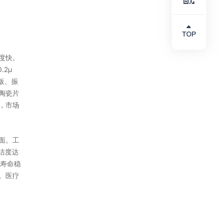
度快。
2μ
板、振
陶瓷片
，市场
面。工
洁度达
用寿命稳
。医疗