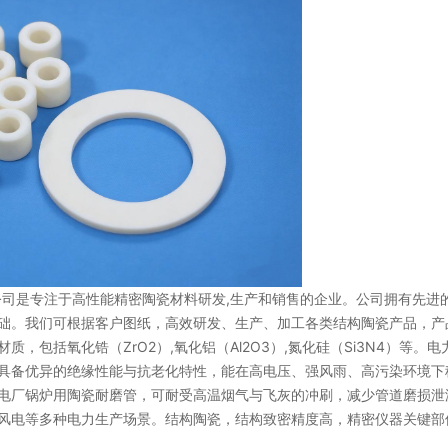
司是专注于高性能精密陶瓷材料研发,生产和销售的企业。公司拥有先进的
础。我们可根据客户图纸，高效研发、生产、加工各类结构陶瓷产品，产
包括氧化锆（ZrO2）,氧化铝（Al2O3）,氮化硅（Si3N4）等。电
具备优异的绝缘性能与抗老化特性，能在高电压、强风雨、高污染环境下
电厂锅炉用陶瓷耐磨管，可耐受高温烟气与飞灰的冲刷，减少管道磨损泄
风电等多种电力生产场景。结构陶瓷，结构致密精度高，精密仪器关键部