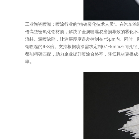
工业陶瓷喷嘴：喷涂行业的“精确雾化技术人员”。在汽车
借高致密氧化铝材质，解决了金属喷嘴易磨损导致的雾化不均
流挂、漏喷缺陷，让涂层厚度误差控制在±5μm内。同时
钢喷嘴的6-8倍。支持根据喷涂需求定制0.1-5mm不同孔
都能精确匹配，助力企业提升喷涂合格率，降低耗材更换成
率。