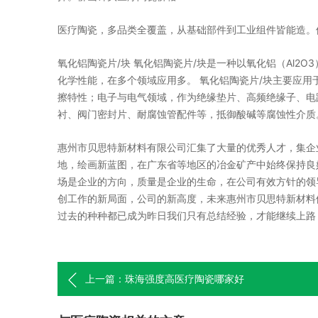
医疗陶瓷，多品类全覆盖，从基础部件到工业组件皆能造。
氧化铝陶瓷片/块 氧化铝陶瓷片/块是一种以氧化铝（Al2
化学性能，在多个领域应用多。 氧化铝陶瓷片/块主要应
擦特性；电子与电气领域，作为绝缘垫片、高频绝缘子、电
衬、阀门密封片、耐腐蚀管配件等，抵御酸碱等腐蚀性介质
惠州市贝思特新材料有限公司汇集了大量的优秀人才，集企
地，绘画新蓝图，在广东省等地区的冶金矿产中始终保持良
场是企业的方向，质量是企业的生命，在公司有效方针的领
创工作的新局面，公司的新高度，未来惠州市贝思特新材料
过去的种种都已成为昨日我们只有总结经验，才能继续上路
上一篇：珠海强度高医疗陶瓷哪家好