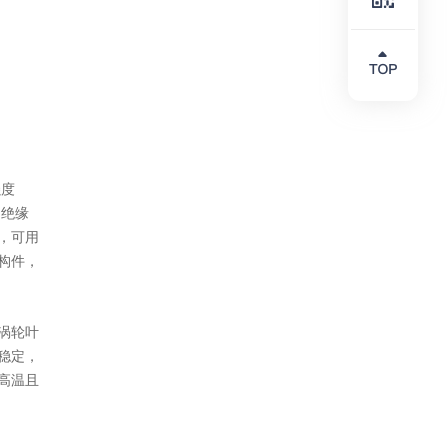
强度
的绝缘
，可用
构件，
涡轮叶
稳定，
高温且