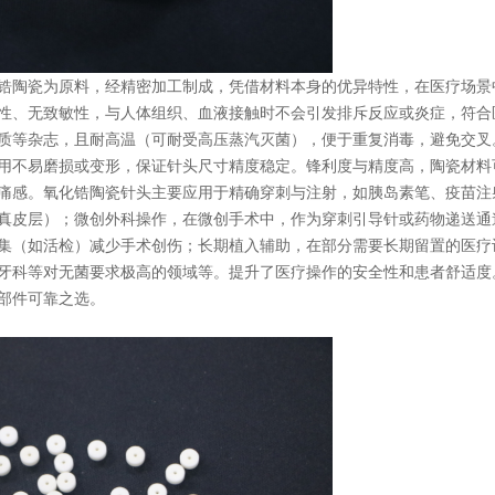
锆陶瓷为原料，经精密加工制成，凭借材料本身的优异特性，在医疗场景
性、无致敏性，与人体组织、血液接触时不会引发排斥反应或炎症，符合
质等杂志，且耐高温（可耐受高压蒸汽灭菌），便于重复消毒，避免交叉
用不易磨损或变形，保证针头尺寸精度稳定。锋利度与精度高，陶瓷材料
痛感。氧化锆陶瓷针头主要应用于精确穿刺与注射，如胰岛素笔、疫苗注
真皮层）；微创外科操作，在微创手术中，作为穿刺引导针或药物递送通
集（如活检）减少手术创伤；长期植入辅助，在部分需要长期留置的医疗
牙科等对无菌要求极高的领域等。提升了医疗操作的安全性和患者舒适度
部件可靠之选。