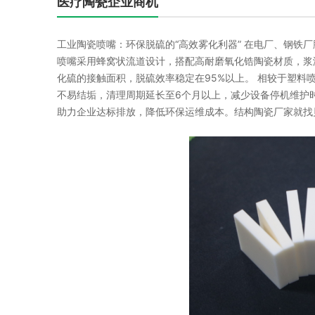
医疗陶瓷企业商机
工业陶瓷喷嘴：环保脱硫的“高效雾化利器” 在电厂、钢铁
喷嘴采用蜂窝状流道设计，搭配高耐磨氧化锆陶瓷材质，浆
化硫的接触面积，脱硫效率稳定在95%以上。 相较于塑
不易结垢，清理周期延长至6个月以上，减少设备停机维护
助力企业达标排放，降低环保运维成本。结构陶瓷厂家就找