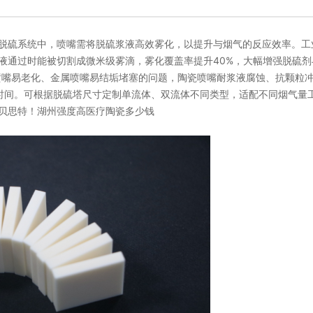
厂脱硫系统中，喷嘴需将脱硫浆液高效雾化，以提升与烟气的反应效率。工
液通过时能被切割成微米级雾滴，雾化覆盖率提升40%，大幅增强脱硫剂
料喷嘴易老化、金属喷嘴易结垢堵塞的问题，陶瓷喷嘴耐浆液腐蚀、抗颗粒
时间。可根据脱硫塔尺寸定制单流体、双流体不同类型，适配不同烟气量
贝思特！湖州强度高医疗陶瓷多少钱