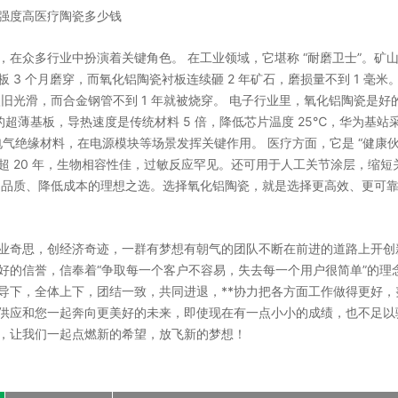
强度高医疗陶瓷多少钱
在众多行业中扮演着关键角色。 在工业领域，它堪称 “耐磨卫士”。矿
3 个月磨穿，而氧化铝陶瓷衬板连续砸 2 年矿石，磨损量不到 1 毫米
依旧光滑，而合金钢管不到 1 年就被烧穿。 电子行业里，氧化铝陶瓷是好
制成的超薄基板，导热速度是传统材料 5 倍，降低芯片温度 25℃，华为基站
的电气绝缘材料，在电源模块等场景发挥关键作用。 医疗方面，它是 “健康伙
 20 年，生物相容性佳，过敏反应罕见。还可用于人工关节涂层，缩短
品品质、降低成本的理想之选。选择氧化铝陶瓷，就是选择更高效、更可
业奇思，创经济奇迹，一群有梦想有朝气的团队不断在前进的道路上开创
好的信誉，信奉着“争取每一个客户不容易，失去每一个用户很简单”的理
导下，全体上下，团结一致，共同进退，**协力把各方面工作做得更好，
供应和您一起奔向更美好的未来，即使现在有一点小小的成绩，也不足以
，让我们一起点燃新的希望，放飞新的梦想！