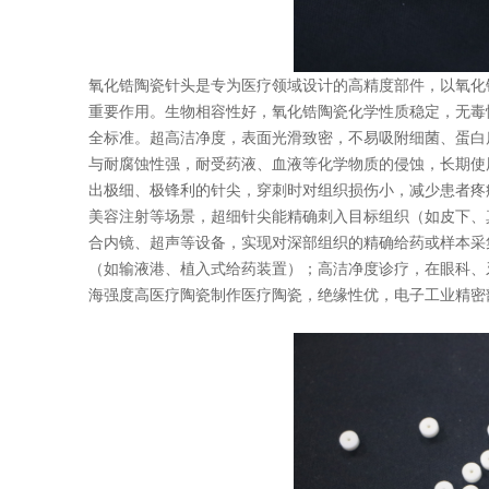
氧化锆陶瓷针头是专为医疗领域设计的高精度部件，以氧化
重要作用。生物相容性好，氧化锆陶瓷化学性质稳定，无毒
全标准。超高洁净度，表面光滑致密，不易吸附细菌、蛋白
与耐腐蚀性强，耐受药液、血液等化学物质的侵蚀，长期使
出极细、极锋利的针尖，穿刺时对组织损伤小，减少患者疼
美容注射等场景，超细针尖能精确刺入目标组织（如皮下、
合内镜、超声等设备，实现对深部组织的精确给药或样本采
（如输液港、植入式给药装置）；高洁净度诊疗，在眼科、
海强度高医疗陶瓷制作医疗陶瓷，绝缘性优，电子工业精密