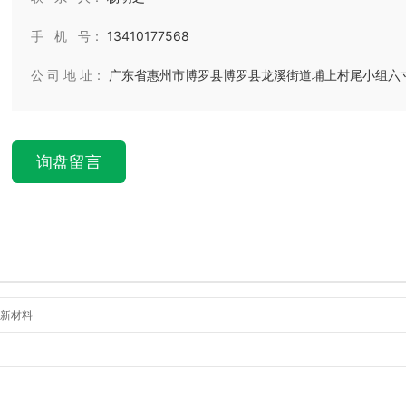
手 机 号：
13410177568
公 司 地 址：
广东省惠州市博罗县博罗县龙溪街道埔上村尾小组六
询盘留言
特新材料