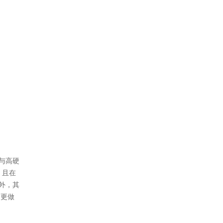
与高硬
，且在
外，其
，更做