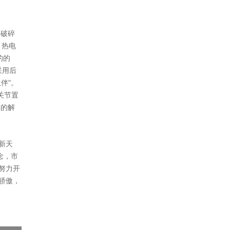
山破碎
。热电
的的
采用后
伴”。
关节置
靠的解
新天
念，市
努力开
骄傲，