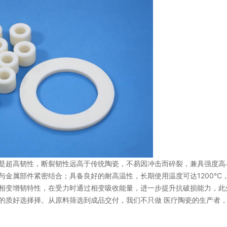
是超高韧性，断裂韧性远高于传统陶瓷，不易因冲击而碎裂，兼具强度高
与金属部件紧密结合；具备良好的耐高温性，长期使用温度可达1200℃
相变增韧特性，在受力时通过相变吸收能量，进一步提升抗破损能力，此
的质好选择择。从原料筛选到成品交付，我们不只做 医疗陶瓷的生产者