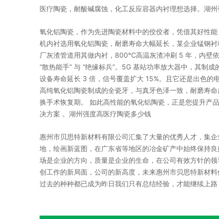
医疗陶瓷，耐酸碱腐蚀，化工反应容器内衬理想选择。湖州
氧化铝陶瓷，作为先进陶瓷材料中的佼佼者，凭借其好性能，
机内衬选用氧化铝陶瓷，耐磨寿命大幅延长，某企业锰钢衬板 
厂灰渣管道用其做内衬，800℃高温灰渣冲刷 5 年，内壁
“散热能手” 与 “绝缘标兵”。5G 基站功率放大器中，其
设备寿命延长 3 倍，信号覆盖扩大 15%。且它还是出色
高纯氧化铝陶瓷制成的全瓷牙，与真牙色泽一致，耐磨寿命超
换手术恢复期。 如此高性能的氧化铝陶瓷，正是您提升产
决方案 。湖州强度高医疗陶瓷多少钱
惠州市贝思特新材料有限公司汇集了大量的优秀人才，集企
地，绘画新蓝图，在广东省等地区的冶金矿产中始终保持良
场是企业的方向，质量是企业的生命，在公司有效方针的领
创工作的新局面，公司的新高度，未来惠州市贝思特新材料
过去的种种都已成为昨日我们只有总结经验，才能继续上路