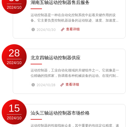
湖南五轴运动控制器售后服务
2024/10
运动控制器是一种在自动化控制系统中起着关键作用的设
备。它主要负责控制机器设备的运动轨迹、速度、加速度等
运动参数。从功能上讲，它就像是机器运动的大脑。在数控
查看详细
2024/10/30
机床中，运动控制器精确地控制刀具的移动路径，使加工出
的零件符合设计要求。它可以将复杂的运动指令转化为电机
等...
28
北京四轴运动控制器供应
2024/10
运动控制器，工业自动化领域的关键组件之一。它就像是一
位精确的指挥家，协调着各种机械设备的运动。在现代制造
业中，运动控制器的重要性不言而喻。它能够实现高精度的
查看详细
2024/10/28
位置、速度和加速度控制，确保生产过程的稳定和高效。无
论是机械加工、机器人控制还是自动化生产线，运动...
15
汕头三轴运动控制器市场价格
2024/10
运动控制器的性能指标众多，其中重要的包括定位精度、速