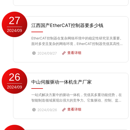
方面，通过集成先进的算法和机器学习技...
27
江西国产EtherCAT控制器要多少钱
2024/09
EtherCAT控制器在复杂网络环境中的稳定性研究至关重要。
面对多变且复杂的网络环境，EtherCAT控制器凭借其高性能
和先进的通信协议，展现出优异的稳定性。首先，其分布式
查看详细
2024/09/27
时钟同步技术确保了数据在传输过程中的时间准确性，有效
降低了网络延迟和抖动。其次，Ethe...
26
中山伺服驱动一体机生产厂家
2024/09
一站式解决方案中的驱动一体机，凭借其多重功能优势，在
智能制造领域展现出强大的竞争力。它集驱动、控制、监
测、通信等多功能于一体，不*简化了生产流程，还提高了系
查看详细
2024/09/26
统的集成度和稳定性。驱动一体机能够精确控制设备的运动
轨迹和速度，确保生产过程的准确性和高效性。同时，其
内...