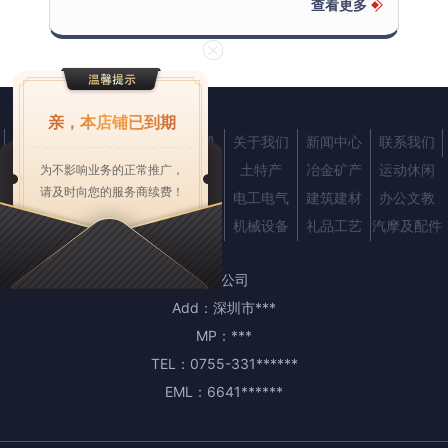
查看更多
亲，本店铺已到期
首页
产品中心
企业商机
关于我们
新闻中心
联系我们
农业
服装
化工
土特产
冶金矿产
运动休闲
为不影响业务的正常推广，
请及时向您的服务商续费！
纺织皮革
交通运输
仪器仪表
电工电气
建筑建材
办公文教
家用电器
家居用品
五金工具
机械设备
礼品工艺
汽摩及配件
***公司
Add：
深圳市***
MP：
***
TEL：
0755-331******
EML：
6641******