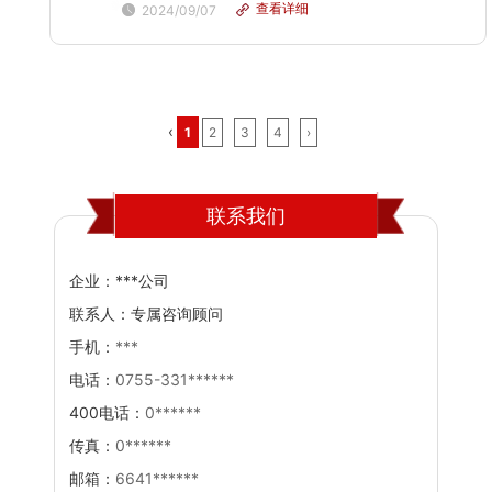
查看详细
2024/09/07
和样品扫描中，运动控制器保证了图像的清晰度和准确性。
在天文观测设备中，运动控制器实现了望远镜的高精度跟
踪...
‹
1
2
3
4
›
联系我们
企业：
***公司
联系人：
专属咨询顾问
手机：
***
电话：
0755-331******
400电话：
0******
传真：
0******
邮箱：
6641******