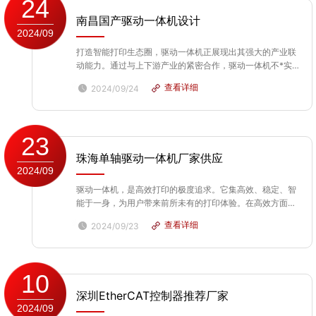
24
南昌国产驱动一体机设计
2024/09
打造智能打印生态圈，驱动一体机正展现出其强大的产业联
动能力。通过与上下游产业的紧密合作，驱动一体机不*实现
了技术的创新和应用，更推动了整个打印产业的智能化升
查看详细
2024/09/24
级。在生态圈中，驱动一体机作为本质设备，与耗材生产、
软件开发、云服务等多个领域形成紧密的合作关系，共同
为...
23
珠海单轴驱动一体机厂家供应
2024/09
驱动一体机，是高效打印的极度追求。它集高效、稳定、智
能于一身，为用户带来前所未有的打印体验。在高效方面，
驱动一体机凭借先进的打印技术和优化的内部结构，实现了
查看详细
2024/09/23
快速、稳定的打印输出，极大地提高了工作效率。在稳定方
面，它采用高质量的零部件和严格的生产工艺，确保设备
在...
10
深圳EtherCAT控制器推荐厂家
2024/09