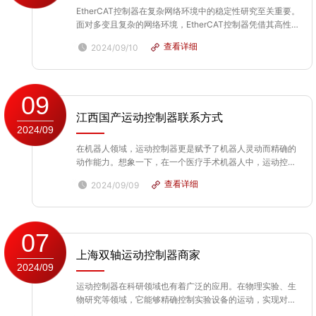
EtherCAT控制器在复杂网络环境中的稳定性研究至关重要。
面对多变且复杂的网络环境，EtherCAT控制器凭借其高性能
和先进的通信协议，展现出优异的稳定性。首先，其分布式
查看详细
2024/09/10
时钟同步技术确保了数据在传输过程中的时间准确性，有效
降低了网络延迟和抖动。其次，Ethe...
09
江西国产运动控制器联系方式
2024/09
在机器人领域，运动控制器更是赋予了机器人灵动而精确的
动作能力。想象一下，在一个医疗手术机器人中，运动控制
器接收着来自医生的指令，精确地控制着机器人手臂的每一
查看详细
2024/09/09
个细微动作，从而完成复杂而精细的手术操作。它能够根据
不同的手术需求，快速调整机器人的运动速度、角度和力
度...
07
上海双轴运动控制器商家
2024/09
运动控制器在科研领域也有着广泛的应用。在物理实验、生
物研究等领域，它能够精确控制实验设备的运动，实现对实
验参数的精确控制和数据采集。例如，在显微镜的自动对焦