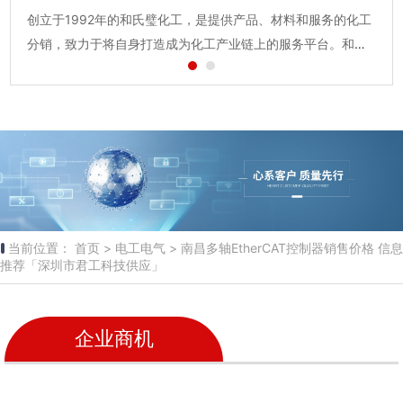
创立于1992年的和氏璧化工，是提供产品、材料和服务的化工
上海恩博生产基地位于上...
分销，致力于将自身打造成为化工产业链上的服务平台。和氏
璧化工拥有60+个自建营销机构分布全国，17个子公司，在全
国设立12个普通品仓、4个保税仓、5个危险品仓及1个冷库，1
0000+...
当前位置：
首页 >
电工电气 >
南昌多轴EtherCAT控制器销售价格 信息
推荐「深圳市君工科技供应」
企业商机