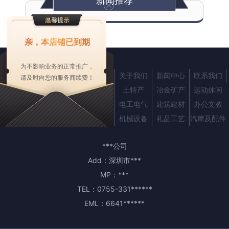
新闻推荐
亲，本店铺已到期
为不影响业务的正常推广，
首页
产品中心
企业商机
关于我们
新闻中心
联系我们
请及时向您的服务商续费！
农业
服装
化工
土特产
冶金矿产
运动休闲
纺织皮革
交通运输
仪器仪表
电工电气
建筑建材
办公文教
家用电器
家居用品
五金工具
机械设备
礼品工艺
汽摩及配件
***公司
Add：
深圳市***
MP：
***
TEL：
0755-331******
EML：
6641******