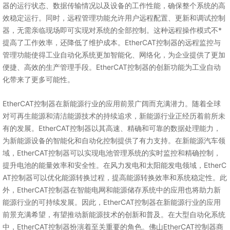
器的运行状态、数据传输情况以及设备的工作性能，确保整个系统的高
效稳定运行。同时，远程管理功能允许用户远程配置、更新和调试控制
器，无需亲临现场即可实现对系统的全部控制。这种远程操作模式不*
提高了工作效率，还降低了维护成本。EtherCAT控制器的远程监控与
管理功能使得工业自动化系统更加智能化、网络化，为企业提供了更加
便捷、高效的生产管理手段。EtherCAT控制器的创新功能为工业自动
化带来了更多可能性。
EtherCAT控制器在新能源行业的应用前景广阔而充满潜力。随着全球
对可再生能源和清洁能源技术的持续追求，新能源行业正经历着前所未
有的发展。EtherCAT控制器以其高速、精确和可靠的数据处理能力，
为新能源设备的智能化和自动化控制提供了有力支持。在新能源汽车领
域，EtherCAT控制器可以实现电池管理系统的实时监控和精确控制，
提升电池的能量效率和安全性。在风力发电和太阳能发电领域，EtherC
AT控制器可以优化能源转换过程，提高能源转换效率和系统稳定性。此
外，EtherCAT控制器在智能电网和能源储存系统中的应用也将助力新
能源行业的可持续发展。因此，EtherCAT控制器在新能源行业的应用
前景充满希望，有望推动新能源技术的创新和普及。在大型自动化系统
中，EtherCAT控制器扮演着至关重要的角色。佛山EtherCAT控制器商