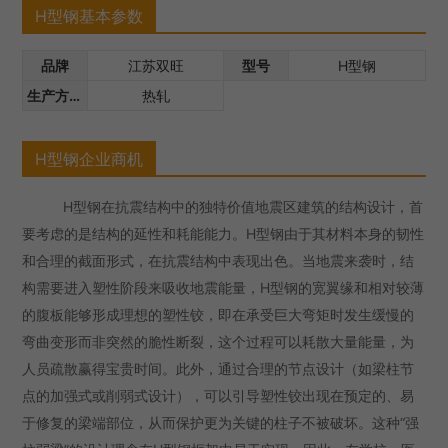
H型钢基本参数
品牌
江苏双旺
型号
H型钢
生产方式
热轧
H型钢企业商机
H型钢在抗震结构中的独特价值地震区建筑的结构设计，首
要考虑的是结构的延性和耗能能力。H型钢由于其材料本身的韧性
和合理的截面形式，在抗震结构中表现出色。当地震来袭时，结
构需要进入塑性阶段来吸收地震能量，H型钢的宽翼缘和相对较薄
的腹板能够形成理想的塑性铰，即在承受巨大弯矩时发生缓慢的
弯曲变形而非突然的脆性断裂，这个过程可以耗散大量能量，为
人员疏散赢得宝贵时间。此外，通过合理的节点设计（如梁柱节
点的加强式或削弱式设计），可以引导塑性铰出现在预定的、易
于修复的梁端部位，从而保护更为关键的柱子不被破坏。这种“强