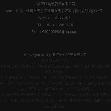
江苏双旺钢铁贸易有限公司
Add：
江苏省常州市天宁区常州市天宁区雕庄街道友谊南路16号
MP：
13861027957
TEL：
0519-88863575
EML：
610092989@qq.com
Copyright © 江苏双旺钢铁贸易有限公司
版权与免责声明：
1.本网凡注明“稿件来源:本网原创”的所有作品。转载请必须同时注明本网
名称及链接。
2. 本页面信息为用户自行上传，本网不对该页面内容（包括但不限于文
字、图片、视频）真实性和知识产权负责，如您认为该页面内容侵犯您的
权益，请及时拨打电话400-880-0762进行处理。
3. 本网部分内容转载自其他媒体，目的在于传递更多信息，并不代表本
网赞同其观点或证实其内容的真实性。不承担此类作品侵权行为的直接责
任及连带责任。