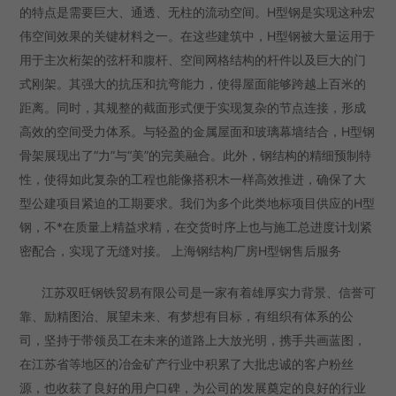
的特点是需要巨大、通透、无柱的流动空间。H型钢是实现这种宏
伟空间效果的关键材料之一。在这些建筑中，H型钢被大量运用于
用于主次桁架的弦杆和腹杆、空间网格结构的杆件以及巨大的门
式刚架。其强大的抗压和抗弯能力，使得屋面能够跨越上百米的
距离。同时，其规整的截面形式便于实现复杂的节点连接，形成
高效的空间受力体系。与轻盈的金属屋面和玻璃幕墙结合，H型钢
骨架展现出了“力”与“美”的完美融合。此外，钢结构的精细预制特
性，使得如此复杂的工程也能像搭积木一样高效推进，确保了大
型公建项目紧迫的工期要求。我们为多个此类地标项目供应的H型
钢，不*在质量上精益求精，在交货时序上也与施工总进度计划紧
密配合，实现了无缝对接。 上海钢结构厂房H型钢售后服务
江苏双旺钢铁贸易有限公司是一家有着雄厚实力背景、信誉可
靠、励精图治、展望未来、有梦想有目标，有组织有体系的公
司，坚持于带领员工在未来的道路上大放光明，携手共画蓝图，
在江苏省等地区的冶金矿产行业中积累了大批忠诚的客户粉丝
源，也收获了良好的用户口碑，为公司的发展奠定的良好的行业