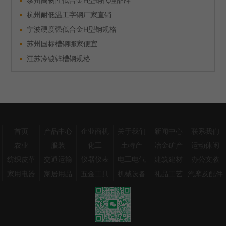
杭州耐低温工字钢厂家直销
宁波硬度强低合金H型钢规格
苏州国标槽钢哪家便宜
江苏冷镀锌槽钢规格
首页
产品中心
企业商机
关于我们
新闻中心
联系我们
农业
服装
化工
土特产
冶金矿产
运动休闲
纺织皮革
交通运输
仪器仪表
电工电气
建筑建材
办公文教
家用电器
家居用品
五金工具
机械设备
礼品工艺
汽摩及配件