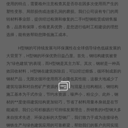
使用的特点，需要格外注意检查其是否存在因多次使用而产生的
塑性变形、局部损伤或连接孔洞的磨损。我们公司设有专门的周
转材料事业部，提供经过检测和修复的二手H型钢租赁或销售服
务，品质有保障，价格更具优势，是您进行临时工程建设的理想
选择，能有效帮助您降低施工成本。
H型钢的可持续发展与环保属性在全球倡导绿色低碳发展的
大背景下，H型钢的环保优势日益凸显。首先，钢结构建筑被誉
为“绿色建筑”的表现，而H型钢是其主力军。其次，钢材是一种高
效回收材料，H型钢在建筑拆除后，可以经过熔炼，循环制成新的
钢材产品，无限次循环使用而不会降低其性能，这极大地减少了
建筑垃圾和对自然矿产资源的开采。与混凝土结构相比，钢结构
施工基本为干式作业，节约水资源，噪声小，粉尘少。此外，钢
材的**度使得建筑结构更加轻巧，节省了材料用量本身就是在节
能减排。我们公司积极践行可持续发展理念，所销售的H型钢大多
来自技术先进、环保达标的大型钢厂，我们致力于成为连接绿色
钢铁生产与绿色建筑应用的可靠桥梁，帮助我们的客户共同实现