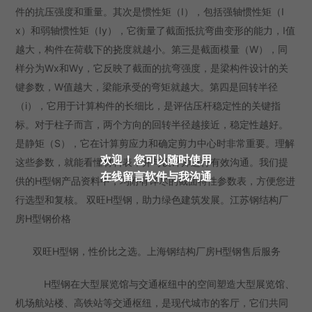
件的抗压强度和重量。其次是惯性矩（I），包括强轴惯性矩（I
x）和弱轴惯性矩（Iy），它衡量了截面抵抗弯曲变形的能力，I值
越大，构件在荷载下的挠度就越小。第三是截面模量（W），同
样分为Wx和Wy，它反映了截面的抗弯强度，是梁构件设计的关
键参数，W值越大，梁能承受的弯矩就越大。第四是回转半径
（i），它用于计算构件的长细比，是评估压杆稳定性的关键指
标。对于柱子而言，两个方向的回转半径越接近，稳定性越好。
是静矩（S），它在计算剪应力和确定剪力中心时非常重要。理解
欢迎！您可以随时使用
这些参数，就能看懂材料表，并与设计师进行有效沟通。我们提
在线留言软件与我沟通
供的H型钢产品资料中，均附有详尽的截面特性参数表，方便您进
行选型和复核。 双旺H型钢，助力绿色建筑发展。江苏钢结构厂
房H型钢价格
双旺H型钢，性价比之选。上海钢结构厂房H型钢售后服务
H型钢在大型展览馆与交通枢纽中的空间塑造大型展览馆、
机场航站楼、高铁站等交通枢纽，是现代城市的客厅，它们共同