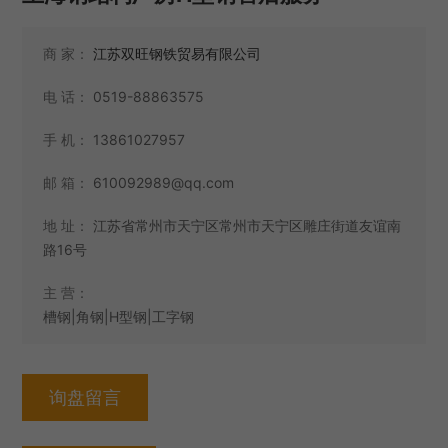
商 家：
江苏双旺钢铁贸易有限公司
电 话：
0519-88863575
手 机：
13861027957
邮 箱：
610092989@qq.com
地 址：
江苏省常州市天宁区常州市天宁区雕庄街道友谊南
路16号
主 营：
槽钢|角钢|H型钢|工字钢
询盘留言