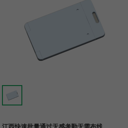
江西快速批量通过无感考勤无需布线