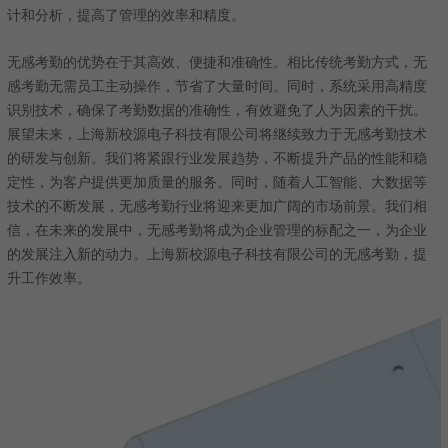
计和分析，提高了管理的效率和精度。
无感考勤的优势在于其高效、便捷和准确性。相比传统考勤方式，无
感考勤无需员工主动操作，节省了大量时间。同时，系统采用高精度
识别技术，确保了考勤数据的准确性，有效避免了人为因素的干扰。
展望未来，上海新校源电子科技有限公司将继续致力于无感考勤技术
的研发与创新。我们将紧跟行业发展趋势，不断提升产品的性能和稳
定性，为客户提供更加质量的服务。同时，随着人工智能、大数据等
技术的不断发展，无感考勤行业将迎来更加广阔的市场前景。我们相
信，在未来的发展中，无感考勤将成为企业管理的标配之一，为企业
的发展注入新的动力。上海新校源电子科技有限公司的无感考勤，提
升工作效率。