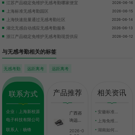
江苏产品稳定免维护无感考勤哪家便宜
2026-06-16
上海标准无感考勤园区
2026-06-15
上海快速批量通过无感考勤社区
2026-06-14
湖北无感自动感应无感考勤服务
2026-06-13
浙江产品稳定免维护无感考勤现货供应
2026-06-12
与无感考勤相关的标签
无感考勤
远距离考
远距离考
勤自动识
勤
别
产品推荐
相关资讯
联系方式
企业：
上海新校源
安徽标准无感考勤服务
广西咨
电子科技有限公司
询远距
上海免维护100%识别远距离考勤
08-01
离考勤
联系人：
杨锋
湖南如何远距离考勤价格多少
07-31
2026-0
社区