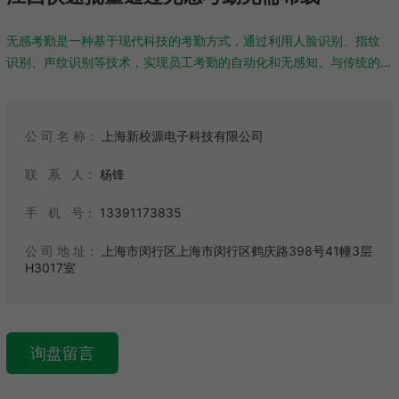
无感考勤是一种基于现代科技的考勤方式，通过利用人脸识别、指纹
识别、声纹识别等技术，实现员工考勤的自动化和无感知。与传统的...
公 司 名 称：
上海新校源电子科技有限公司
联 系 人：
杨锋
手 机 号：
13391173835
公 司 地 址：
上海市闵行区上海市闵行区鹤庆路398号41幢3层
H3017室
询盘留言