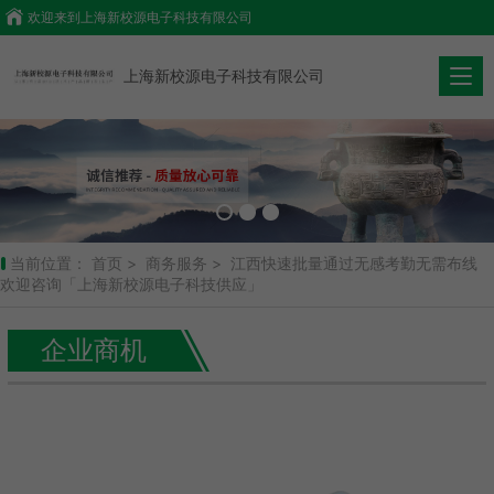
欢迎来到
上海新校源电子科技有限公司
上海新校源电子科技有限公司
当前位置：
首页
>
商务服务
> 江西快速批量通过无感考勤无需布线
欢迎咨询「上海新校源电子科技供应」
企业商机