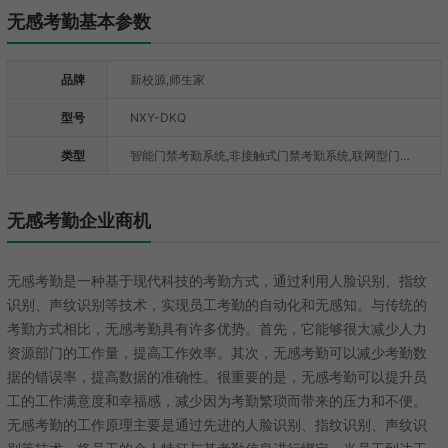
无感考勤基本参数
品牌
新校源,师生家
型号
NXY-DKQ
类型
智能门禁考勤系统,非接触式门禁考勤系统,联网型门禁考勤系统,感应式门禁考勤系统,指纹门禁考勤系统,单门门禁考勤系统
无感考勤企业商机
无感考勤是一种基于现代科技的考勤方式，通过利用人脸识别、指纹
识别、声纹识别等技术，实现员工考勤的自动化和无感知。与传统的
考勤方式相比，无感考勤具有许多优势。首先，它能够很大减少人力
资源部门的工作量，提高工作效率。其次，无感考勤可以减少考勤数
据的错误率，提高数据的准确性。很重要的是，无感考勤可以提升员
工的工作满意度和幸福感，减少因为考勤繁琐而带来的压力和不便。
无感考勤的工作原理主要是通过先进的人脸识别、指纹识别、声纹识