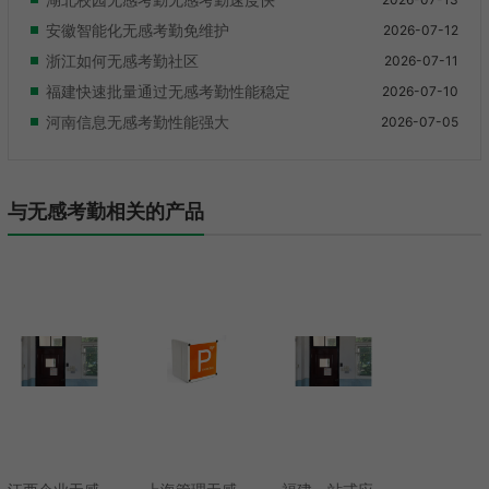
系统的稳定性和安全性也是需要考虑的问题，
安徽智能化无感考勤免维护
2026-07-12
一旦出现故障或数据泄露，将给企业带来不小
浙江如何无感考勤社区
2026-07-11
的损失。在大型办公楼、工厂等场所，无感考
勤系统能够发挥出其比较大的优势，提高管理
福建快速批量通过无感考勤性能稳定
2026-07-10
效率，降低人力成本。无感考勤，上海新校源
河南信息无感考勤性能强大
2026-07-05
电...
与无感考勤相关的产品