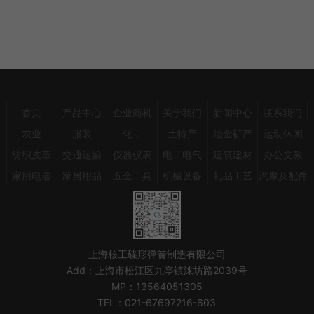
联系我们
访问官网
询盘留言
首页
产品中心
企业商机
关于我们
新闻中心
联系我们
农业
服装
化工
土特产
冶金矿产
运动休闲
纺织皮革
交通运输
仪器仪表
电工电气
建筑建材
办公文教
家用电器
家居用品
五金工具
机械设备
礼品工艺
汽摩及配件
上海核工碟形弹簧制造有限公司
Add：
上海市松江区九亭镇涞坊路2039号
MP：
13564051305
TEL：
021-67697216-603