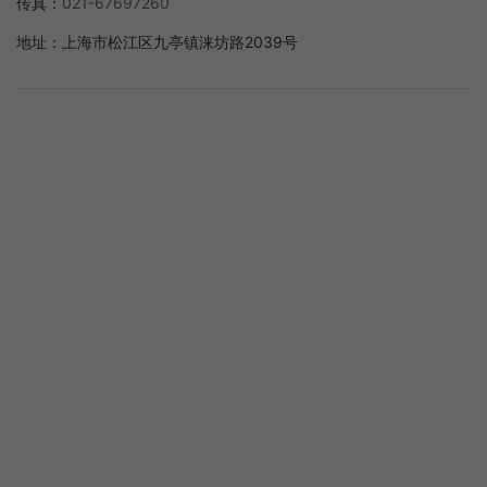
传真：
021-67697260
地址：
上海市松江区九亭镇涞坊路2039号