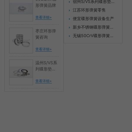
宿州S/VS系列碟形垫圈采购
形弹簧品牌
江苏环形弹簧零售
查看详细+
便宜碟形弹簧设备生产
新乡不锈钢碟形弹簧冲压
枣庄环形弹
无锡50CrV碟形弹簧价格
簧咨询
查看详细+
温州S/VS系
列碟形垫圈
供应
查看详细+
首页
关于我们
产品中心
新闻中心
企业商机