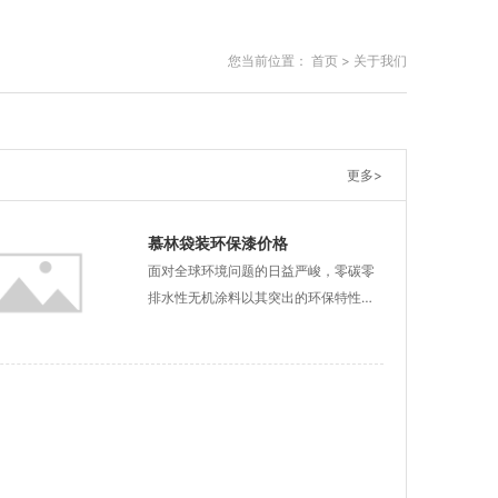
您当前位置：
首页 >
关于我们
更多>
慕林袋装环保漆价格
面对全球环境问题的日益严峻，零碳零
排水性无机涂料以其突出的环保特性，
成为了推动可持续发展的主要选择方...