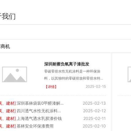
于我们
荐商机
深圳耐擦负氧离子漆批发
零碳零排水性无机涂料是一种环保涂
料，以其独特的零碳排放和零排水特
性，在涂料市场上脱颖而出。这种涂料
2025-02-15
【详情】
在...
筑、建材
]
深圳慕林袋装0甲醛漆解决方案
2025-02-13
筑、建材
]
四川透气水性无机涂料供应
2025-02-12
筑、建材
]
上海透气透水乳胶漆价钱
2025-02-11
筑、建材
]
慕林安全环保漆费用
2025-02-10