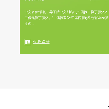
中文名称:偶氮二异丁腈中文别名:2,2-偶氮二异丁腈;2,2-
二偶氮异丁腈;2，2`-偶氮双(2-甲基丙腈);发泡剂Vazo英
文名...
查 看 详 情