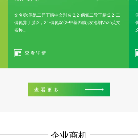
文名称:偶氮二异丁腈中文别名:2,2-偶氮二异丁腈;2,2-二
偶氮异丁腈;2，2`-偶氮双(2-甲基丙腈);发泡剂Vazo英文
名称...
文
查 看 详 情
查 看 更 多
企业商机