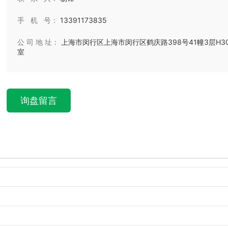
手 机 号：
13391173835
公 司 地 址：
上海市闵行区上海市闵行区鹤庆路398号41幢3层H30
室
询盘留言