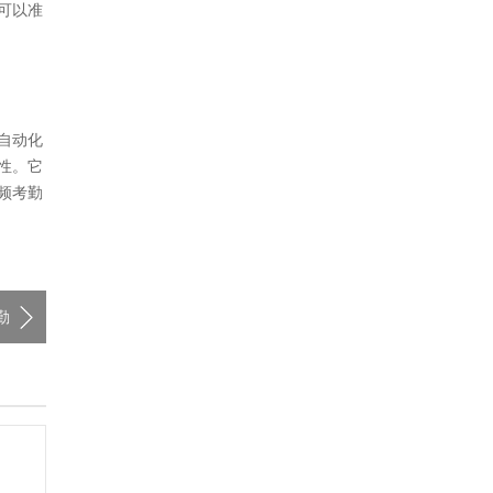
可以准
自动化
性。它
频考勤
勤